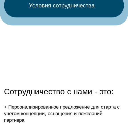
+ Привлекательная себестоимость
профессиональных уходов
+ Выгодные условия по продаже розничной гаммы,
маржинальность от 80%
[02]
Бренды
Мы — официальный дистрибьютор
профессиональной косметики, признанной в лучших
SPA и клиниках Европы.
Thalion
Nougatine Paris
La Sultane de Saba
Glee Natural