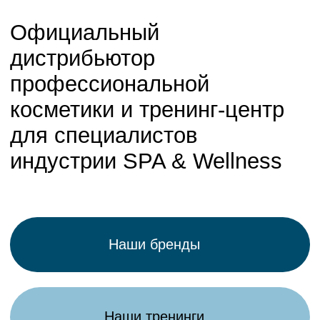
Наши тренинги
[01]
Evolutif
+30 лет
успешной работы в области дистрибьюции
премиум-косметики
+500 партнеров
медицинские центры, спа-салоны, салоны красоты,
санатории, гоcтиницы, хаммамы, интернет-
магазины, бутики
+ Высококвалифицированные тренеры и эксперты
индустрии. Лицензия № Л035-01298-77/03124637
Условия сотрудничества