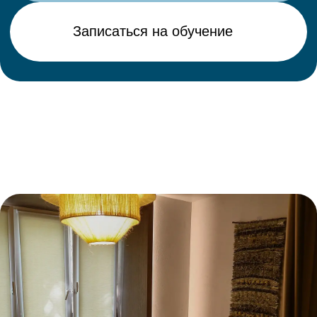
обучения. Каждый зал оборудован проектором или
экраном для проведения презентаций
и теоретических занятий.
ЗАЛ «МОРЕ»
Светлое и спокойное пространство для практических
семинаров. В зале есть душевая зона, что делает
его особенно удобным для косметологических
и массажных практик. Вместимость — до 5 кушеток.