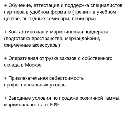
Thalion — ведущий специалист в области морской
косметики с собственной добычей водорослей
в чистейших водах моря Ируазы и их обработкой
их в течение 24-х часов.
30 лет работы над собственными исследованиями и
разработками природных морских активов с их
интеграцией в новые формулы.
Основные преимущества:
современные
патентованные активы
наука + природное происхождение
ингредиентов
сочетание талассотерапии с инновациями