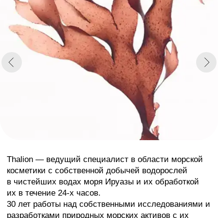
—талассотерапия и фитотерапия
—современные SPA-программы и уходовые
процедуры
—массажные техники для лица и тела
—авторские техники массажа Александра Гончарова
—банное мастерство и парение
—восточные уходы в хаммаме
—стоун-терапия на вулканических камнях
Все программы обучения
Миссия
Мы готовы поделиться колоссальным опытом, и с
начинающими специалистами, и с
профессионалами индустрии.