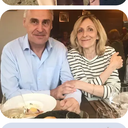
ЗОНЫ ОТДЫХА
И ВОССТАНОВЛЕНИЯ
Для отдыха между занятиями у нас предусмотрена
чайная зона
— место, где можно пообщаться
с коллегами, обсудить обучение и просто
насладиться чашкой ароматного кофе или чая.
Также в нашем центре есть
спа-пространство
:
оборудованный спа-кабинет и чебек для выполнения
профессиональных пилингов и обертываний.
И особая гордость пространства —
настоящая
русская баня с панорамным окном
. В ней уже
прошло множество обучающих программ и даже
несколько банных чемпионатов.