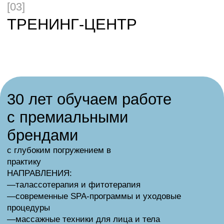
одним из самых главных аспектов был и остается -
высокий уровень сервиса.
Научить вас предвосхитить ожидания вашего
клиента - наша задача.
[04]
Банное мастерство — наш
научный подход к древнему
искусству
Для нас важно не просто научить вас работать
вениками, но и объяснить каждый прием
с физиологической точки зрения.
Мы любим детали и тонкости. Медицинские
и научные обоснования.
Авторские методики
Массажные техники
Практика и база