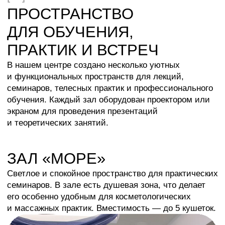
Напишите нам — мы всегда на связи и с радостью
подскажем, направим и поддержим.
Обратная связь с нами
Скачать презентацию Evolutif
Россия, г. Москва,
ул. Ленинградский проспект, д. 77, корп. 4
+7 (495) 792 58 95
ООО «Эволютиф»
ИНН 9701160016