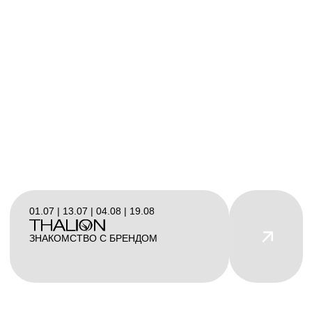
01.07 | 13.07 | 04.08 | 19.08
ЗНАКОМСТВО С БРЕНДОМ
Официальный
дистрибьютор
профессиональной
косметики и тренинг-центр
для специалистов
индустрии SPA & Wellness
Наши бренды