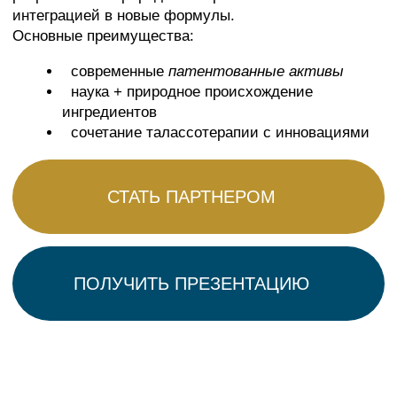
—
Постоянно развиваемся ищем новые подходы и
новые тренды
и с каждым годом повышаем уровень
профессионализма мастеров
в различных отраслях спа индустрии.
—
Поддерживаем на всех этапах обучения и
дальнейшей работы, осуществляем
консультирование и помощь в составлении
индивидуальных программ.
—Прекрасно понимаем, что нет единого шаблона
для всех, поэтому к каждому ищем индивидуальный
подход, в этом и заключается наша ценность.
—Нацелены на долгосрочное сотрудничество.
Поддерживаем на всех этапах обучения и
дальнейшей работы, осуществляем
консультирование и помощь в составлении
индивидуальных программ.
—
Нам важно, как и какие знания вы получаете и как
вы их будете применять. Это наша ответственность
и гордость.
Меняются тренды, вкусы, техники… Но для нас