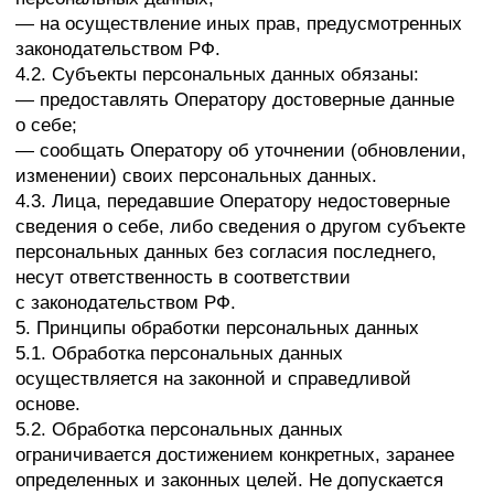
на оператора функций, полномочий и обязанностей.
7.3. Обработка персональных данных необходима
для осуществления правосудия, исполнения
судебного акта, акта другого органа или
должностного лица, подлежащих исполнению
в соответствии с законодательством Российской
Федерации об исполнительном производстве.
7.4. Обработка персональных данных необходима
для исполнения договора, стороной которого либо
выгодоприобретателем или поручителем
по которому является субъект персональных
данных, а также для заключения договора
по инициативе субъекта персональных данных или
договора, по которому субъект персональных
данных будет являться выгодоприобретателем или
поручителем.
7.5. Обработка персональных данных необходима
для осуществления прав и законных интересов
оператора или третьих лиц либо для достижения
общественно значимых целей при условии, что при
этом не нарушаются права и свободы субъекта
персональных данных.
7.6. Осуществляется обработка персональных
данных, доступ неограниченного круга лиц к которым
предоставлен субъектом персональных данных
либо по его просьбе (далее — общедоступные
персональные данные).