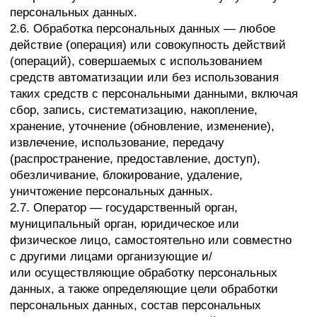
относящаяся прямо или косвенно к определенному
или определяемому Пользователю веб-
сайта https://evolutif.ru.
2.9. Персональные данные, разрешенные субъектом
персональных данных для распространения, —
персональные данные, доступ неограниченного круга
лиц к которым предоставлен субъектом
персональных данных путем дачи согласия
на обработку персональных данных, разрешенных
субъектом персональных данных для
распространения в порядке, предусмотренном
Законом о персональных данных (далее —
персональные данные, разрешенные для
распространения).
2.10. Пользователь — любой посетитель веб-
сайта https://evolutif.ru.
2.11. Предоставление персональных данных —
действия, направленные на раскрытие
персональных данных определенному лицу или
определенному кругу лиц.
2.12. Распространение персональных данных —
любые действия, направленные на раскрытие
персональных данных неопределенному кругу лиц
(передача персональных данных) или
на ознакомление с персональными данными
неограниченного круга лиц, в том числе
обнародование персональных данных в средствах