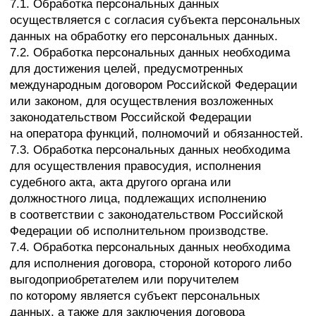
неправомерной обработки персональных данных.
9. Перечень действий, производимых Оператором
с полученными персональными данными
9.1. Оператор осуществляет сбор, запись,
систематизацию, накопление, хранение, уточнение
(обновление, изменение), извлечение,
использование, передачу (распространение,
предоставление, доступ), обезличивание,
блокирование, удаление и уничтожение
персональных данных.
9.2. Оператор осуществляет автоматизированную
обработку персональных данных с получением и/
или передачей полученной информации
по информационно-телекоммуникационным сетям
или без таковой.
10. Трансграничная передача персональных данных
10.1. Оператор до начала осуществления
деятельности по трансграничной передаче
персональных данных обязан уведомить
уполномоченный орган по защите прав субъектов
персональных данных о своем намерении
осуществлять трансграничную передачу
персональных данных (такое уведомление
направляется отдельно от уведомления о намерении
осуществлять обработку персональных данных).
10.2. Оператор до подачи вышеуказанного
уведомления, обязан получить от органов власти