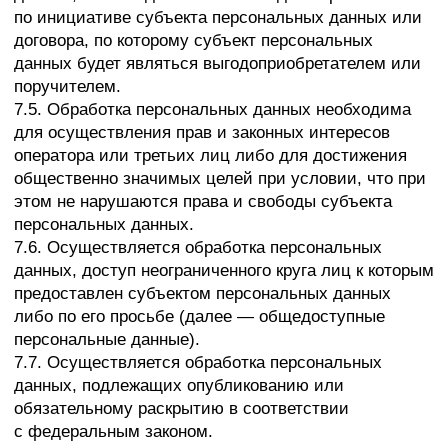
иностранного государства, иностранных физических
лиц, иностранных юридических лиц, которым
планируется трансграничная передача
персональных данных, соответствующие сведения.
11. Конфиденциальность персональных данных
Оператор и иные лица, получившие доступ
к персональным данным, обязаны не раскрывать
третьим лицам и не распространять персональные
данные без согласия субъекта персональных
данных, если иное не предусмотрено федеральным
законом.
12. Заключительные положения
12.1. Пользователь может получить любые
разъяснения по интересующим вопросам,
касающимся обработки его персональных данных,
обратившись к Оператору с помощью электронной
почты info@evolutif.ru.
12.2. В данном документе будут отражены любые
изменения политики обработки персональных
данных Оператором. Политика действует бессрочно
до замены ее новой версией.
12.3. Актуальная версия Политики в свободном
доступе расположена в сети Интернет
по адресу https://evolutif.ru/policy.