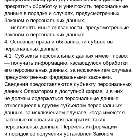
по отношению к заявленным целям их обработки.
5.6. При обработке персональных данных
обеспечивается точность персональных данных,
их достаточность, а в необходимых случаях
и актуальность по отношению к целям обработки
персональных данных. Оператор принимает
необходимые меры и/или обеспечивает их принятие
по удалению или уточнению неполных или неточных
данных.
5.7. Хранение персональных данных
осуществляется в форме, позволяющей определить
субъекта персональных данных, не дольше, чем
этого требуют цели обработки персональных
данных, если срок хранения персональных данных
не установлен федеральным законом, договором,
стороной которого, выгодоприобретателем или
поручителем по которому является субъект
персональных данных. Обрабатываемые
персональные данные уничтожаются либо
обезличиваются по достижении целей обработки
или в случае утраты необходимости в достижении
этих целей, если иное не предусмотрено
федеральным законом.
6. Цели обработки персональных данных
Цель обработки
Предоставление информации о продуктах и услугах
компании, регистрация на мероприятия,