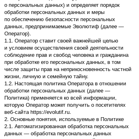
при обработке его персональных данных, в том
числе защиты прав на неприкосновенность частной
жизни, личную и семейную тайну.
1.2. Настоящая политика Оператора в отношении
обработки персональных данных (далее —
Политика) применяется ко всей информации,
которую Оператор может получить о посетителях
веб-сайта https://evolutif.ru.
2. Основные понятия, используемые в Политике
2.1. Автоматизированная обработка персональных
данных — обработка персональных данных
с помощью средств вычислительной техники.
2.2. Блокирование персональных данных —
временное прекращение обработки персональных
данных (за исключением случаев, если обработка
необходима для уточнения персональных данных).
2.3. Веб-сайт — совокупность графических
и информационных материалов, а также программ
для ЭВМ и баз данных, обеспечивающих
их доступность в сети интернет по сетевому
адресу https://evolutif.ru.
2.4. Информационная система персональных
данных — совокупность содержащихся в базах
данных персональных данных и обеспечивающих
их обработку информационных технологий
и технических средств.
2.5. Обезличивание персональных данных —