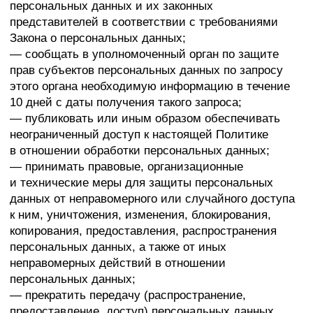
— предоставлять Оператору достоверные данные
о себе;
— сообщать Оператору об уточнении (обновлении,
изменении) своих персональных данных.
4.3. Лица, передавшие Оператору недостоверные
сведения о себе, либо сведения о другом субъекте
персональных данных без согласия последнего,
несут ответственность в соответствии
с законодательством РФ.
5. Принципы обработки персональных данных
5.1. Обработка персональных данных
осуществляется на законной и справедливой
основе.
5.2. Обработка персональных данных
ограничивается достижением конкретных, заранее
определенных и законных целей. Не допускается
обработка персональных данных, несовместимая
с целями сбора персональных данных.
5.3. Не допускается объединение баз данных,
содержащих персональные данные, обработка
которых осуществляется в целях, несовместимых
между собой.
5.4. Обработке подлежат только персональные
данные, которые отвечают целям их обработки.
5.5. Содержание и объем обрабатываемых
персональных данных соответствуют заявленным
целям обработки. Не допускается избыточность
обрабатываемых персональных данных