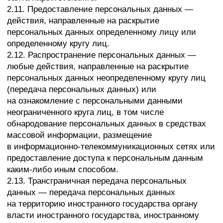
персональных данных без согласия субъекта
персональных данных при наличии оснований,
указанных в Законе о персональных данных;
— самостоятельно определять состав и перечень
мер, необходимых и достаточных для обеспечения
выполнения обязанностей, предусмотренных
Законом о персональных данных и принятыми
в соответствии с ним нормативными правовыми
актами, если иное не предусмотрено Законом
о персональных данных или другими
федеральными законами.
3.2. Оператор обязан:
— предоставлять субъекту персональных данных
по его просьбе информацию, касающуюся
обработки его персональных данных;
— организовывать обработку персональных данных
в порядке, установленном действующим
законодательством РФ;
— отвечать на обращения и запросы субъектов
персональных данных и их законных
представителей в соответствии с требованиями
Закона о персональных данных;
— сообщать в уполномоченный орган по защите
прав субъектов персональных данных по запросу
этого органа необходимую информацию в течение
10 дней с даты получения такого запроса;
— публиковать или иным образом обеспечивать