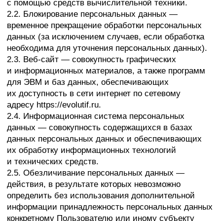
действия, в результате которых невозможно
определить без использования дополнительной
информации принадлежность персональных данных
конкретному Пользователю или иному субъекту
персональных данных.
2.6. Обработка персональных данных — любое
действие (операция) или совокупность действий
(операций), совершаемых с использованием
средств автоматизации или без использования
таких средств с персональными данными, включая
сбор, запись, систематизацию, накопление,
хранение, уточнение (обновление, изменение),
извлечение, использование, передачу
(распространение, предоставление, доступ),
обезличивание, блокирование, удаление,
уничтожение персональных данных.
2.7. Оператор — государственный орган,
муниципальный орган, юридическое или
физическое лицо, самостоятельно или совместно
с другими лицами организующие и/
или осуществляющие обработку персональных
данных, а также определяющие цели обработки
персональных данных, состав персональных
данных, подлежащих обработке, действия
(операции), совершаемые с персональными
данными.
2.8. Персональные данные — любая информация,